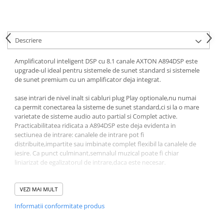
Descriere
Amplificatorul inteligent DSP cu 8.1 canale AXTON A894DSP este
upgrade-ul ideal pentru sistemele de sunet standard si sistemele
de sunet premium cu un amplificator deja integrat.
sase intrari de nivel inalt si cabluri plug Play optionale,nu numai
ca permit conectarea la sisteme de sunet standard,ci si la o mare
varietate de sisteme audio auto partial si Complet active.
Practicabilitatea ridicata a A894DSP este deja evidenta in
sectiunea de intrare: canalele de intrare pot fi
distribuite,impartite sau imbinate complet flexibil la canalele de
iesire. Ca punct culminant,semnalul muzical poate fi chiar
liniarizat de egalizatorul de intrare,daca este necesar.
Conexiune Plug Play la sisteme de sunet premium
VEZI MAI MULT
Exista cabluri separate ATS-ISO8xxx pentru AXTON A894DSP care
Informatii conformitate produs
accepta pana la sase intrari de nivel inalt si permit conectarea la