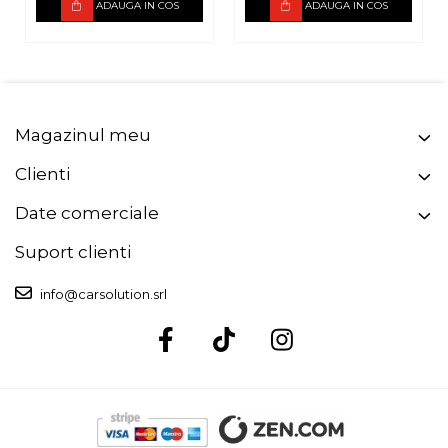
ADAUGA IN COS
ADAUGA IN COS
Putere de iesire @ 4 ohmi: 2 x 85 W;
Putere de iesire @ 2 ohmi: 2 x 140 W;
Putere de iesire in punte @ 4 ohmi: 1' x 285 W;
Raspuns in frecventa: 15Hz-6000Hz;
Dimensiuni: 110 x 45 x 85 mm;
Magazinul meu
Clienti
Date comerciale
Suport clienti
info@carsolution.srl