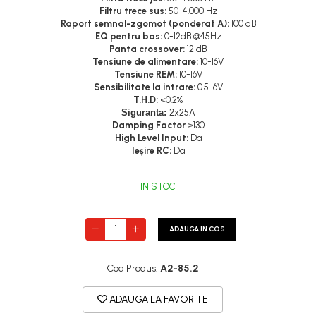
Filtru trece sus:
50-4.000 Hz
Raport semnal-zgomot (ponderat A):
100 dB
EQ pentru bas:
0-12dB @45Hz
Panta crossover:
12 dB
Tensiune de alimentare:
10-16V
Tensiune REM:
10-16V
Sensibilitate la intrare:
0.5-6V
T.H.D:
<0.2%
Siguranta:
2
x25A
Damping Factor
>130
High Level Input:
Da
Ieşire RC:
Da
IN STOC
ADAUGA IN COS
Cod Produs:
A2-85.2
ADAUGA LA FAVORITE