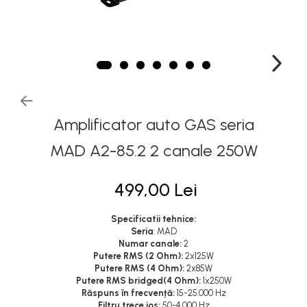
Amplificator auto GAS seria
MAD A2-85.2 2 canale 250W
499,00 Lei
Specificatii tehnice:
Seria
: MAD
Numar canale:
2
Putere RMS (2 Ohm):
2x125W
Putere RMS (4 Ohm):
2x85W
Putere RMS bridged(4 Ohm):
1x250W
Răspuns în frecvență:
15-25.000 Hz
Filtru trece jos:
50-4.000 Hz