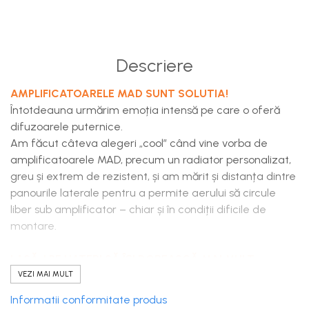
Descriere
AMPLIFICATOARELE MAD SUNT SOLUTIA!
Întotdeauna urmărim emoția intensă pe care o oferă
difuzoarele puternice.
Am făcut câteva alegeri „cool” când vine vorba de
amplificatoarele MAD, precum un radiator personalizat,
greu și extrem de rezistent, și am mărit și distanța dintre
panourile laterale pentru a permite aerului să circule
liber sub amplificator – chiar și în condiții dificile de
montare.
LASĂ-I PE HATERI SĂ ÎȘI DOREASCĂ MAI MULT
Inspirați de amplificatoarele aproape perfecte din seria
VEZI MAI MULT
MAX
, am decis că există o caracteristică pe care trebuia
Informatii conformitate produs
să o includem în amplificatoarele din seria
MAD
: intrările