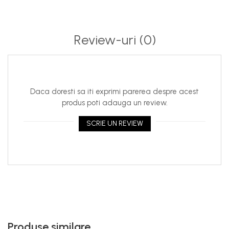
diferențiale echilibrate, ceea ce înseamnă mai puțin
zgomot – și un sunet mai bun. Topologia puternică a
amplificatorului de clasă AB asigură că
Review-uri
(0)
A2-85.2
oferă
atât putere, cât și un sunet lin.
CONTROL PRECIS
Care este diferența între sistemul tău audio și celelalte?
Daca doresti sa iti exprimi parerea despre acest
Controlul!
MAD A2-85.2
îți oferă LPF și HPF cu pante de
produs poti adauga un review.
crossover de 12dB, împreună cu o gamă largă de funcții.
Construiește sistemul visurilor tale, alegerea este a ta –
SCRIE UN REVIEW
dar asigură-te că îl faci
LOUD
!
SIGURANȚA ÎN PRIM PLAN
Dacă ești puțin nerăbdător, lucrurile s-ar putea înrăutăți.
Acesta este un lucru pe care vrei să-l eviți, nu-i așa?
Pentru a te asigura că sistemul tău audio poate face
față, am introdus circuite de protecție de ultimă
generație.
Produse similare