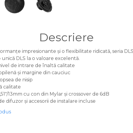
Descriere
rformanțe impresionante și o flexibilitate ridicată, seri
 unică DLS la o valoare excelentă.
ivel de intrare de înaltă calitate
opilenă și margine din cauciuc
vopsea de nisip
ă calitate
,51″/13mm cu con din Mylar și crossover de 6dB
de difuzor și accesorii de instalare incluse
rodus