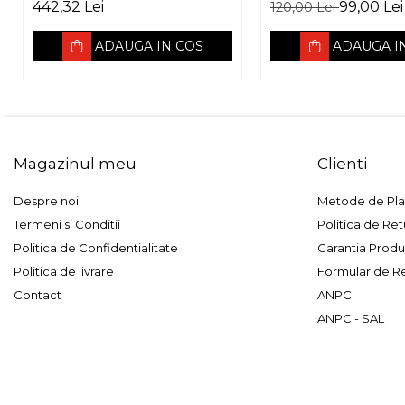
Advantage PA6.20,
pentru Toyota 
442,32 Lei
99,00 Lei
120,00 Lei
165mm, 60W RMS,
3Ohm
ADAUGA IN COS
ADAUGA I
Magazinul meu
Clienti
Despre noi
Metode de Pla
Termeni si Conditii
Politica de Ret
Politica de Confidentialitate
Garantia Produ
Politica de livrare
Formular de R
Contact
ANPC
ANPC - SAL