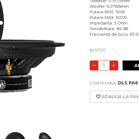
Tweeter: 0.51"/13mm
Woofer: 6.5"/165mm
Putere RMS: 50W
Putere MAX: 100W
Impedanță: 3 Ohm
Sensibilitate: 86 dB
Frecvență de lucru: 67-
IN STOC
A
Cod Produs:
DLS PA6
ADAUGA LA FAV