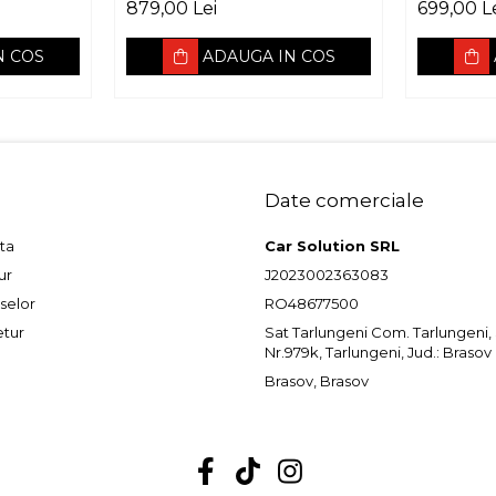
165mm
879,00 Lei
699,00 L
N COS
ADAUGA IN COS
Date comerciale
ta
Car Solution SRL
ur
J2023002363083
selor
RO48677500
etur
Sat Tarlungeni Com. Tarlungeni, St
Nr.979k, Tarlungeni, Jud.: Brasov
Brasov, Brasov