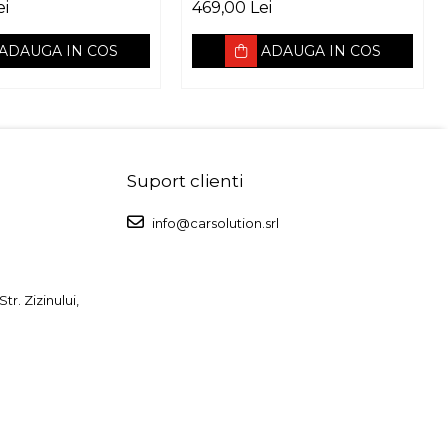
ei
469,00 Lei
ADAUGA IN COS
ADAUGA IN COS
Suport clienti
info@carsolution.srl
r. Zizinului,