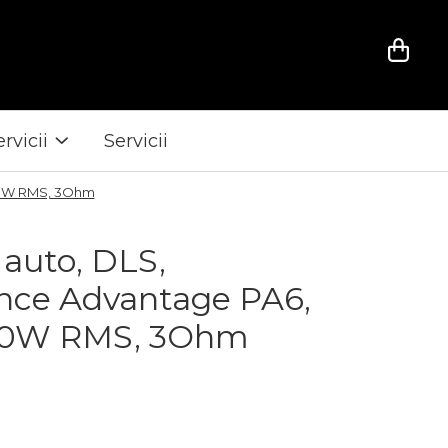
ervicii
Servicii
 50W RMS, 3Ohm
 auto, DLS,
nce Advantage PA6,
50W RMS, 3Ohm