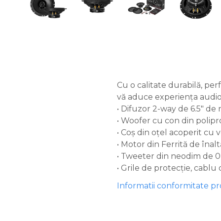
Cu o calitate durabilă, pe
vă aduce experiența audio
• Difuzor 2-way de 6.5″ de n
• Woofer cu con din polipr
• Coș din oțel acoperit cu 
• Motor din Ferrită de înalt
• Tweeter din neodim de 0
• Grile de protecție, cablu 
Informatii conformitate p