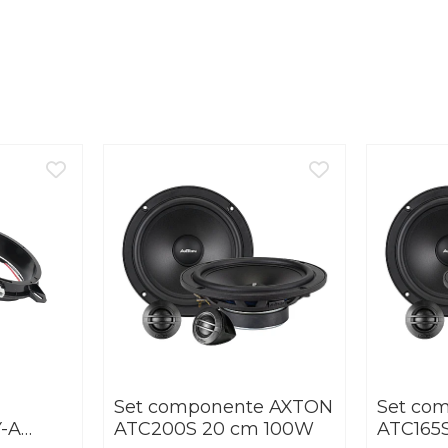
Set componente AXTON
Set co
Y-A
ATC200S 20 cm 100W
ATC165S