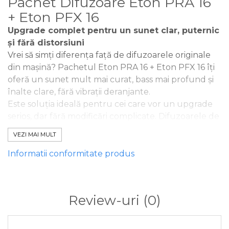
Pachet Difuzoare Eton PRA 16
+ Eton PFX 16
Upgrade complet pentru un sunet clar, puternic
și fără distorsiuni
Vrei să simți diferența față de difuzoarele originale
din mașină? Pachetul Eton PRA 16 + Eton PFX 16 îți
oferă un sunet mult mai curat, bass mai profund și
înalte clare, fără vibrații deranjante.
Este soluția ideală pentru cei care vor un upgrade
serios, dar fără modificări complicate. Difuzoarele de
16 cm sunt potrivite pentru majoritatea mașinilor și
VEZI MAI MULT
oferă:
✔ Bass mai puternic și controlat
Informatii conformitate produs
✔ Voce clară și detaliată
✔ Putere mai mare față de sistemul original
✔ Sunet echilibrat pentru orice gen muzical
Review-uri
(0)
Perfect pentru drumuri lungi, navetă sau muncă
zilnică – muzica va suna așa cum trebuie, indiferent
dacă asculți populară, dance sau rock.