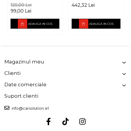
A pentru Toyota
Advantage
120,00 Lei
442,32 Lei
165mm
PA6.20, 165mm,
99,00 Lei
60W RMS, 3Ohm
ADAUGA IN COS
ADAUGA IN COS
Magazinul meu
Clienti
Date comerciale
Suport clienti
info@carsolution.srl