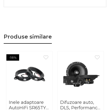
- Usor de instalat
- Unealta de nituire si accesorii incluse
Produse similare
-18%
Inele adaptoare
Difuzoare auto,
AutoHiFi SR65TY-
DLS, Performance