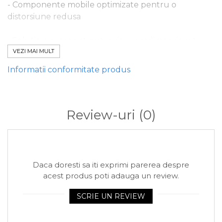
- Componente mobile optimizate pentru o
distorsiune redusa
- Solutie cu magnet puternic supradimensionat
VEZI MAI MULT
- Tweeter cu dome din matase moale de 1,€_x009d_
Informatii conformitate produs
cu caracter cald
- Woofer precis de 6,5.0,€_x009d_ laminat din fibra
de sticla
Review-uri
(0)
- Crossover audiofil de 12dB cu condensator
Mundorf'reg;
Daca doresti sa iti exprimi parerea despre
- Cos ABS ranforsat
acest produs poti adauga un review.
- Sensibilitate ridicata,reda mai mult cu mai putina
SCRIE UN REVIEW
putere