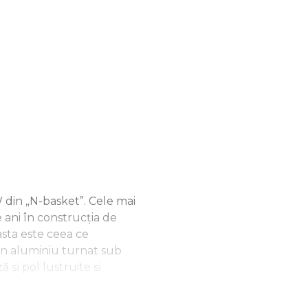
din „N-basket”. Cele mai
ani în construcția de
asta este ceea ce
in aluminiu turnat sub
 și pol lustruite și
magnet puternic din
i o flanșă de etanșare cu