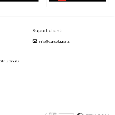
Suport clienti
info@carsolution.srl
r. Zizinului,