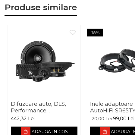
Produse similare
Putere nominală RMS: 
Putere maximă: 60 W;
Impedanță nominală: 4
Răspuns în frecvență: 1
-18%
Sensibilitate: 86 dB;
Diametru difuzor: 10 cm
Difuzoare auto, DLS,
Inele adaptoare
Performance
AutoHiFi SR65T
Advantage PA6.20,
pentru Toyota 
442,32 Lei
99,00 Lei
120,00 Lei
165mm, 60W RMS,
3Ohm
ADAUGA IN COS
ADAUGA I