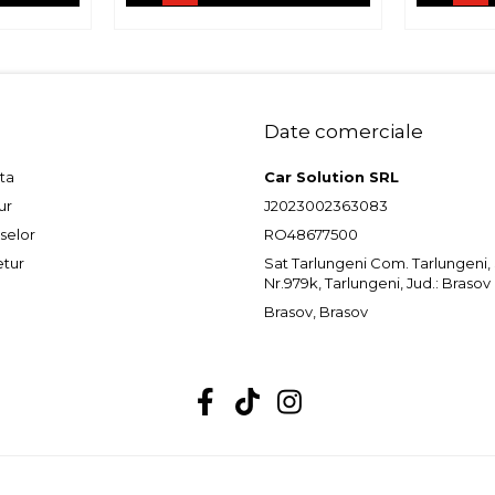
Date comerciale
ta
Car Solution SRL
ur
J2023002363083
selor
RO48677500
etur
Sat Tarlungeni Com. Tarlungeni, St
Nr.979k, Tarlungeni, Jud.: Brasov
Brasov, Brasov