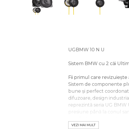
UGBMW 10 N U
Sistem BMW cu 2 căi Ulti
Fii primul care revizuieșt
Sistem de componente plu
bune și perfect coordonat
difuzoare, design industri
reprezintă seria UG BMW U
presiune până la conul sand
anodizate, cu o gaură mar
neodim, fișe de conectare 
VEZI MAI MULT