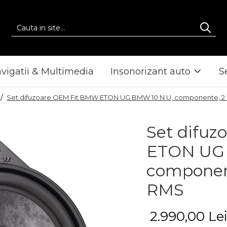
vigatii & Multimedia
Insonorizant auto
S
 /
Set difuzoare OEM Fit BMW ETON UG BMW 10 N U, componente, 2 
Set difu
ETON UG 
component
RMS
2.990,00 Le