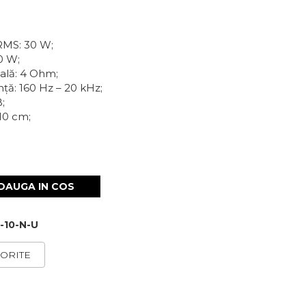
RMS: 30 W;
0 W;
lă: 4 Ohm;
ță: 160 Hz – 20 kHz;
B;
10 cm;
DAUGA IN COS
10-N-U
ORITE