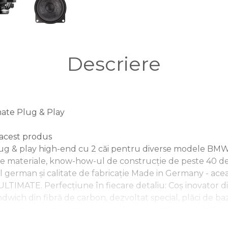
Descriere
mate Plug & Play
e acest produs
g & play high-end cu 2 căi pentru diverse modele BMW 
e materiale, know-how-ul de construcție de peste 40 de 
al german și calitate de fabricație Made in Germany - ace
LTIMATE. Perfecțiune în fiecare detaliu: Coș inovator d
wich din fibră de carbon, dezvoltat special, plăci de bază
e pentru miez pentru cea mai bună ventilație posibilă, 
cu montare precisă, cu terminale din plastic decuplate ș