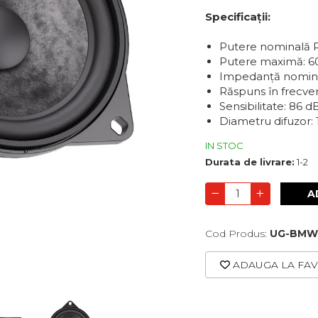
Specificații:
Putere nominală 
Putere maximă: 6
Impedanță nomina
Răspuns în frecven
Sensibilitate: 86 d
Diametru difuzor: 
IN STOC
Durata de livrare:
1-2
A
Cod Produs:
UG-BMW-
ADAUGA LA FAV