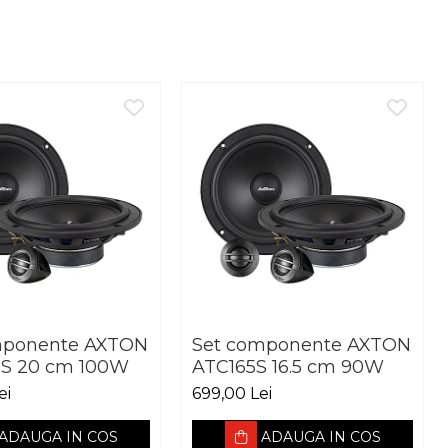
mponente AXTON
Set componente AXTON
S 20 cm 100W
ATC165S 16.5 cm 90W
ei
699,00 Lei
ADAUGA IN COS
ADAUGA IN COS