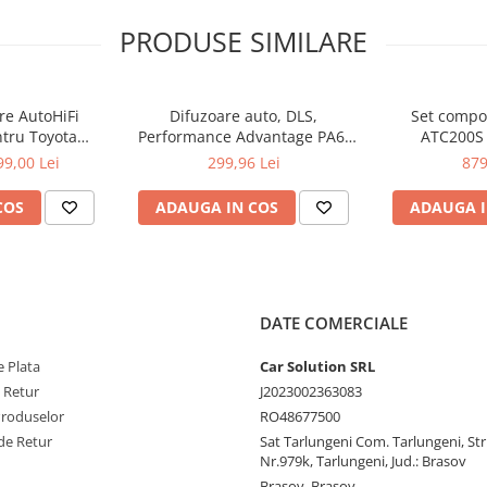
PRODUSE SIMILARE
 in terms of bass: carbon fiber
omanent centering, heavy-duty 63
RMS and a music power handling
n with decoupled, vehicle-
re AutoHiFi
Difuzoare auto, DLS,
Set comp
sealing flange with EPDM seal.
tru Toyota
Performance Advantage PA6,
ATC200S
e. Extremely strong neodymium
mm
165mm, 50W RMS, 3Ohm
99,00 Lei
299,96 Lei
879
 of nowhere. Turned base T-joke
ible cooling and specially
on. Our best BMW subwoofer ever!
COS
ADAUGA IN COS
ADAUGA I
DATE COMERCIALE
 Plata
Car Solution SRL
e Retur
J2023002363083
Produselor
RO48677500
de Retur
Sat Tarlungeni Com. Tarlungeni, Str.
Nr.979k, Tarlungeni, Jud.: Brasov
Brasov, Brasov