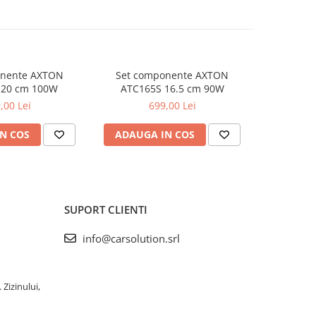
onente AXTON
Set componente AXTON
Set coax
 20 cm 100W
ATC165S 16.5 cm 90W
1
,00 Lei
699,00 Lei
N COS
ADAUGA IN COS
ADAUG
SUPORT CLIENTI
info@carsolution.srl
 Zizinului,