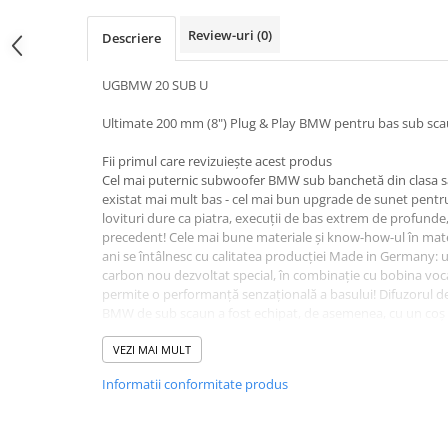
Review-uri
(0)
Descriere
UGBMW 20 SUB U
Ultimate 200 mm (8") Plug & Play BMW pentru bas sub sc
Fii primul care revizuiește acest produs
Cel mai puternic subwoofer BMW sub banchetă din clasa s
existat mai mult bas - cel mai bun upgrade de sunet pent
lovituri dure ca piatra, execuții de bas extrem de profunde,
precedent! Cele mai bune materiale și know-how-ul în mate
ani se întâlnesc cu calitatea producției Made in Germany: 
carbon nou dezvoltat special, în combinație cu bobina voc
permite o performanță senzațională a basului! Difuzorul d
BMW de sub scaun a fost echipat, de asemenea, cu un coș 
presiune rezistent la torsiune și are, în mod natural, borna
vehiculului și flanșele de etanșare EPDM necesare. Magne
VEZI MAI MULT
stă răcit optim pe grila metalică rezistentă la torsiune, aco
Informatii conformitate produs
bază lustruită cu o gaură mare pentru miez pentru cea mai 
și producție Fabricat în Germania.
Product features