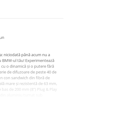
aun
a: niciodată până acum nu a
ru BMW-ul tău! Experimentează
 cu o dinamică și o putere fără
rie de difuzoare de peste 40 de
un con sandwich din fibră de
ală mare și rezistentă de 63 mm,
e bas de 200 mm (8") Plug & Play
din aluminiu turnat sub
 de conectare originală specifică
tul de neodim extrem de puternic
perită cu pulbere și are o placă de
bună răcire posibilă. Dezvoltare