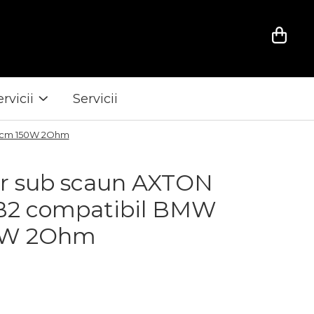
ervicii
Servicii
0cm 150W 2Ohm
r sub scaun AXTON
2 compatibil BMW
0W 2Ohm