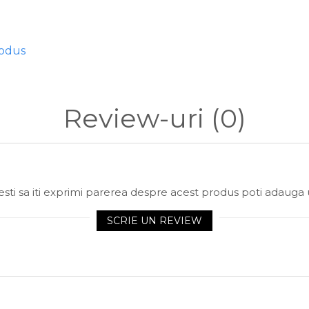
rodus
x,F3x,F4x,F5x,F8x,G11,G12,G30,G31,G38,I8
Review-uri
(0)
sti sa iti exprimi parerea despre acest produs poti adauga 
SCRIE UN REVIEW