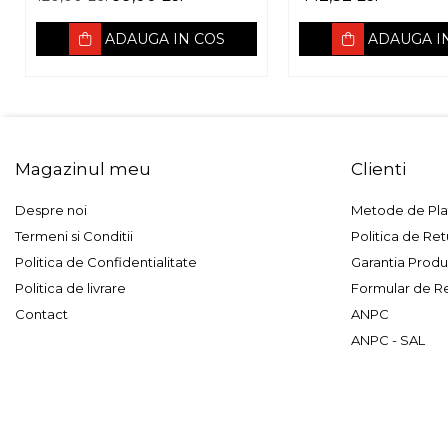
165mm, 60W RM
3Ohm
ADAUGA IN COS
ADAUGA I
Magazinul meu
Clienti
Despre noi
Metode de Pla
Termeni si Conditii
Politica de Ret
Politica de Confidentialitate
Garantia Produ
Politica de livrare
Formular de R
Contact
ANPC
ANPC - SAL