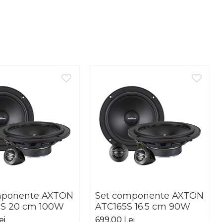
mponente AXTON
Set componente AXTON
S 20 cm 100W
ATC165S 16.5 cm 90W
ei
699,00 Lei