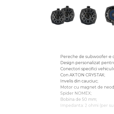
Pereche de subwoofer-e d
Design personalizat pentru
Conectori specifici vehicul
Con AXTON CRYSTAX;
Invelis din cauciuc;
Motor cu magnet de neod
Spider NOMEX;
Bobina de 50 mm;
Impedanta: 2 ohmi (per s