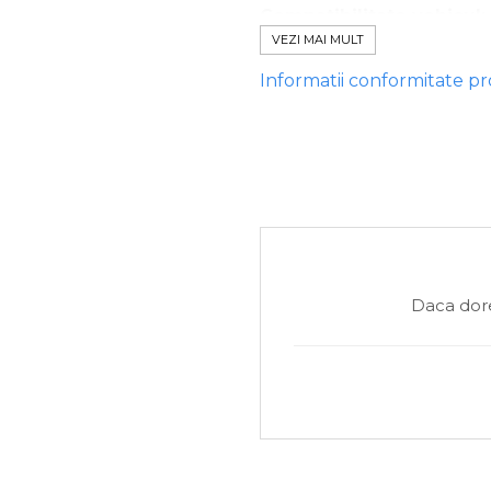
Compatibilitate vehicul:
VEZI MAI MULT
- Model BMW:
Informatii conformitate p
E6x,E7x,E8x,E9x,F0x,F1x,F2
-' MINI:
F5x,F60,R60,R61
Daca dore