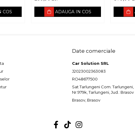
S,
50W RMS, 3Ohm
N COS
ADAUGA IN COS
Date comerciale
ta
Car Solution SRL
ur
J2023002363083
selor
RO48677500
etur
Sat Tarlungeni Com. Tarlungeni, St
Nr.979k, Tarlungeni, Jud.: Brasov
Brasov, Brasov