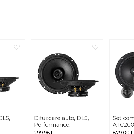
DLS,
Difuzoare auto, DLS,
Set co
Performance
ATC200
20,
Advantage PA6, 165mm,
299,96 Lei
879,00 L