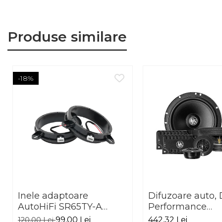
Produse similare
-18%
Inele adaptoare
Difuzoare auto, 
AutoHiFi SR65TY-A
Performance
pentru Toyota 165mm
Advantage PA6.
99,00 Lei
442,32 Lei
120,00 Lei