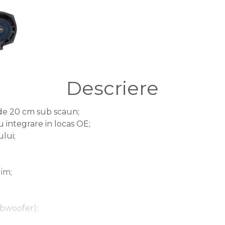
Descriere
e 20 cm sub scaun;
 integrare in locas OE;
ului;
im;
ubwoofer);