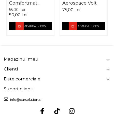
Comfortmat
Aerospace Volt
Aerospace Pulsar
vibro absorbant
55,00 Lei
75,00 Lei
vibro absorbant 5
2.5 mm
50,00 Lei
mm
ADAUGA IN COS
ADAUGA IN COS
Magazinul meu
Clienti
Date comerciale
Suport clienti
info@carsolution.srl