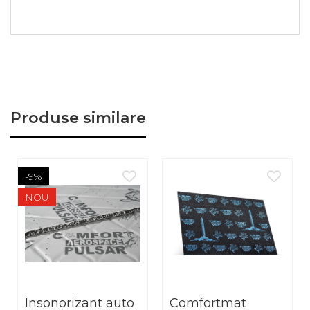
Galaxy atinge un factor de pierdere acustica (MLF)
de 0,56 si ofera, in acelasi timp, o imbunatatire
considerabila a izolarii fonice. Prin designul sau,
reduce simultan rezonantele si contribuie la
cresterea rigiditatii suprafetelor mari ale caroseriei.
Acest lucru face ca Galaxy sa fie ideal pentru
aplicatii pe podea si pe pasajele rotilor spate. De
Produse similare
asemenea, este potrivit pentru usi, acolo unde se
doreste o imbunatatire semnificativa a confortului
acustic intr-un singur strat.
-9%
Cu o aderenta de aproximativ 13 N/cm, materialul
NOU
ramane fix chiar si in conditii solicitante. Greutatea
specifica de 6,90 kg/m² reprezinta o economie de
30–40% fata de aplicatiile traditionale in doua
straturi, aspect esential mai ales in antifonarea
masinilor electrice si sportive.
Insonorizant auto
Comfortmat