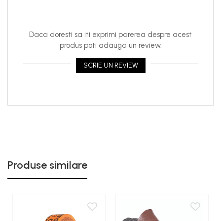
aceleași proprietăți iarna și vara.
Parametrii tehnici ai materialului absorbant
Comfortmat
Daca doresti sa iti exprimi parerea despre acest
Ultrasoft 5:
produs poti adauga un review.
Grosime: 5 mm;
SCRIE UN REVIEW
Dimensiuni: 1000 x 700 mm;
Greutate: 225 g (0.3 kg / m²);
Aderență: 6 - 8 N / cm
Material rezistent la apă: Nu;
Adeziv rezistent la apă: Da;
Folosit ca al 2-lea strat sau al 3-lea daca al 2-lea e
Skyline si locul permite;
Produse similare