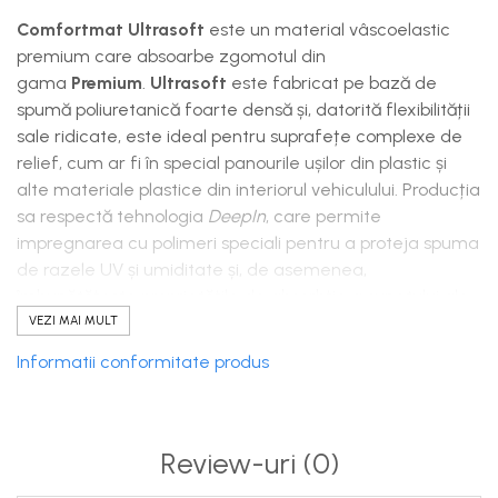
Comfortmat Ultrasoft
este un material vâscoelastic
premium care absoarbe zgomotul din
gama
Premium
.
Ultrasoft
este fabricat pe bază de
spumă poliuretanică foarte densă și, datorită flexibilității
sale ridicate, este ideal pentru suprafețe complexe de
relief, cum ar fi în special panourile ușilor din plastic și
alte materiale plastice din interiorul vehiculului. Producția
sa respectă tehnologia
DeepIn
, care permite
impregnarea cu polimeri speciali pentru a proteja spuma
de razele UV și umiditate și, de asemenea,
îmbunătățește proprietățile de absorbție a sunetului ale
materialului. În plus față de capacitățile excelente de
VEZI MAI MULT
absorbție a zgomotului, Ultrasoft are și un efect de
Informatii conformitate produs
memorie. Materialul conține un strat autoadeziv extrem
de eficient, adaptat pentru funcționarea în condiții
dificile de mașină, care poate rezista chiar și
schimbărilor extreme de temperatură și umidității
Review-uri
(0)
ridicate. Ca toate materialele,
Comfortmat
își
păstrează