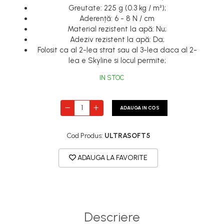
Greutate: 225 g (0.3 kg / m²);
Aderență: 6 - 8 N / cm
Material rezistent la apă: Nu;
Adeziv rezistent la apă: Da;
Folosit ca al 2-lea strat sau al 3-lea daca al 2-
lea e Skyline si locul permite;
IN STOC
ADAUGA IN COS
Cod Produs:
ULTRASOFT5
ADAUGA LA FAVORITE
Descriere