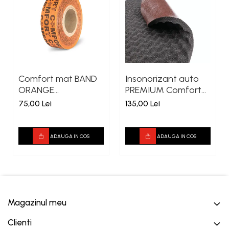
Comfort mat BAND
Insonorizant auto
ORANGE
PREMIUM Comfort
50X30.000MM
Mat SOFT WAVE
75,00 Lei
135,00 Lei
15MM
ADAUGA IN COS
ADAUGA IN COS
Magazinul meu
Clienti