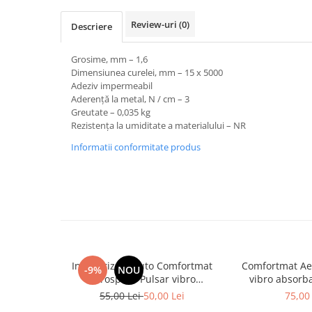
Review-uri
(0)
Descriere
Grosime, mm – 1,6
Dimensiunea curelei, mm – 15 x 5000
Adeziv impermeabil
Aderență la metal, N / cm – 3
Greutate – 0,035 kg
Rezistența la umiditate a materialului – NR
Informatii conformitate produs
Insonorizant auto Comfortmat
Comfortmat Ae
-9%
NOU
Aerospace Pulsar vibro
vibro absorb
absorbant 5 mm
55,00 Lei
50,00 Lei
75,00 