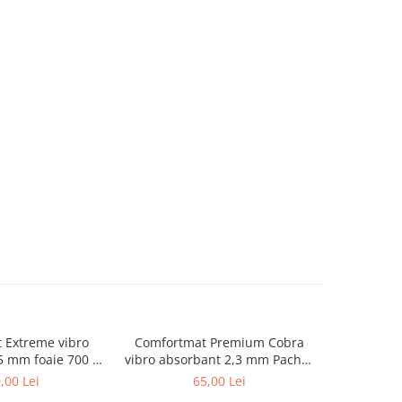
 Extreme vibro
Comfortmat Premium Cobra
Comfor
NOU
5 mm foaie 700 x
vibro absorbant 2,3 mm Pachet
absorbant
00 mm
10 foi
,00 Lei
65,00 Lei