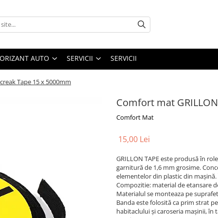
ORIZANT AUTO
SERVICII
SERVICII
icreak Tape 15 x 5000mm
Comfort mat GRILLON 
Comfort Mat
15,00 Lei
GRILLON TAPE este produsă în role d
garnitură de 1,6 mm grosime. Concep
elementelor din plastic din mașină. 
Compozitie: material de etansare de
Materialul se monteaza pe suprafete 
Banda este folosită ca prim strat pe
habitaclului și caroseria mașinii, î