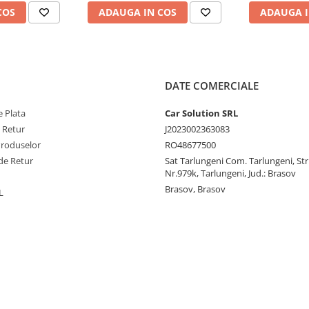
COS
ADAUGA IN COS
ADAUGA I
DATE COMERCIALE
 Plata
Car Solution SRL
e Retur
J2023002363083
Produselor
RO48677500
de Retur
Sat Tarlungeni Com. Tarlungeni, Str.
Nr.979k, Tarlungeni, Jud.: Brasov
Brasov, Brasov
L