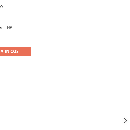
00
lui – NR
A IN COS