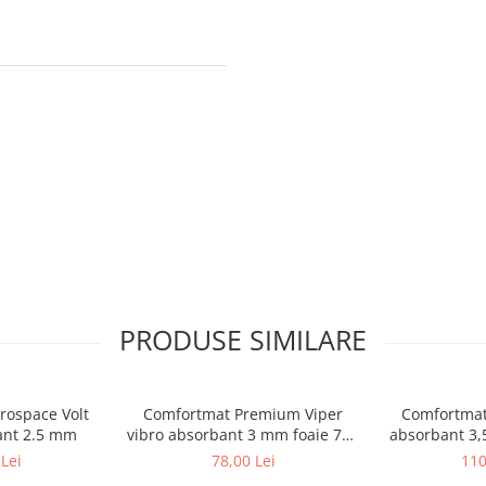
PRODUSE SIMILARE
rospace Volt
Comfortmat Premium Viper
Comfortmat
ant 2.5 mm
vibro absorbant 3 mm foaie 700
absorbant 3,
x 500 mm
5
Lei
78,00 Lei
110