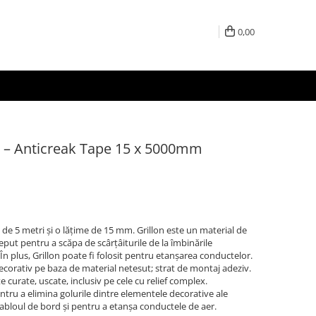
0,00
– Anticreak Tape 15 x 5000mm
e 5 metri și o lățime de 15 mm. Grillon este un material de
ut pentru a scăpa de scârțâiturile de la îmbinările
În plus, Grillon poate fi folosit pentru etanșarea conductelor.
corativ pe baza de material netesut; strat de montaj adeziv.
curate, uscate, inclusiv pe cele cu relief complex.
ntru a elimina golurile dintre elementele decorative ale
n tabloul de bord și pentru a etanșa conductele de aer.