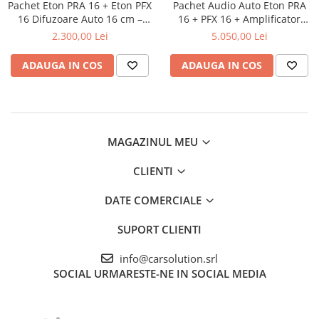
Pachet Eton PRA 16 + Eton PFX
Pachet Audio Auto Eton PRA
16 Difuzoare Auto 16 cm –
16 + PFX 16 + Amplificator
Sistem Audio Complet
Axton A894DSP – Sistem
2.300,00 Lei
5.050,00 Lei
Complet cu DSP
ADAUGA IN COS
ADAUGA IN COS
MAGAZINUL MEU
CLIENTI
DATE COMERCIALE
SUPORT CLIENTI
info@carsolution.srl
SOCIAL
URMARESTE-NE IN SOCIAL MEDIA