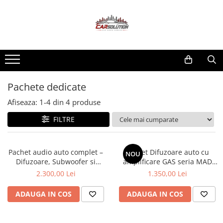
Car Audio
Insonorizant auto
Servicii
Difuzoare auto
Insonorizant Burete
Insonorizare auto
Montaj difuzoare auto
Amplificatoare
Insonorizant Sandwich
Instalare Apple CarPlay si Android
Difuzoare dedicate BMW
Insonorizant Vibroabsorbant
Pachete dedicate
Auto
Subwoofere
Instrumente insonorizare
Afiseaza:
1-
4
din
4
produse
Montaj Subwoofer Auto
Accesorii
Montaj Procesor DSP Auto
FILTRE
Grile difuzoare
Inele adaptoare
Pachet audio auto complet –
Pachet Difuzoare auto cu
NOU
Pachete dedicate
Difuzoare, Subwoofer si
amplificare GAS seria MAD
Amplificator GAS seria MAD
K1-64, X1-64, A1-70.4, 165mm,
Difuzoare dedicate Volkswagen
2.300,00 Lei
1.350,00 Lei
K1-64, B1-110, A1-70.4, 440W
300W
ADAUGA IN COS
ADAUGA IN COS