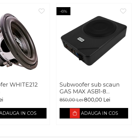
-6%
fer WHITE212
Subwoofer sub scaun
m
GAS MAX ASB1-8
Subwoofer
ei
800,00 Lei
850,00 Lei
ADAUGA IN COS
ADAUGA IN COS