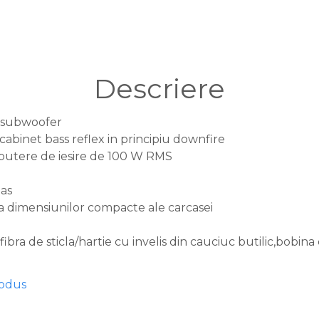
Descriere
e subwoofer
abinet bass reflex in principiu downfire
 putere de iesire de 100 W RMS
as
rita dimensiunilor compacte ale carcasei
fibra de sticla/hartie cu invelis din cauciuc butilic,bobin
rodus