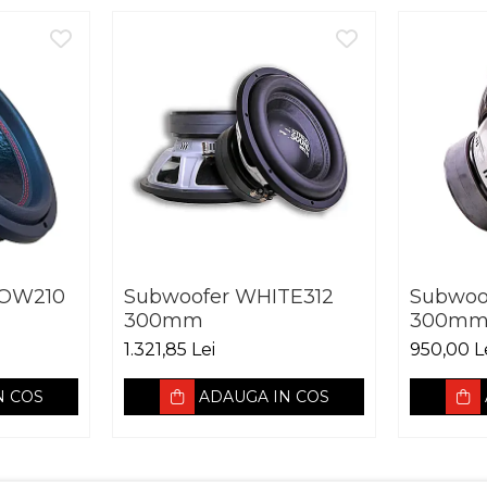
LOW210
Subwoofer WHITE312
Subwoo
300mm
300m
1.321,85 Lei
950,00 L
N COS
ADAUGA IN COS