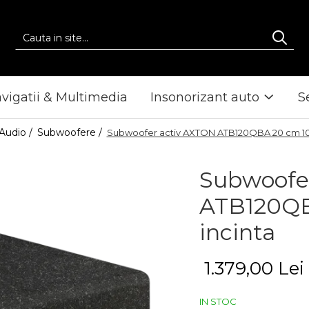
vigatii & Multimedia
Insonorizant auto
S
Audio /
Subwoofere /
Subwoofer activ AXTON ATB120QBA 20 cm 10
Subwoofe
ATB120QB
incinta
1.379,00 Lei
IN STOC