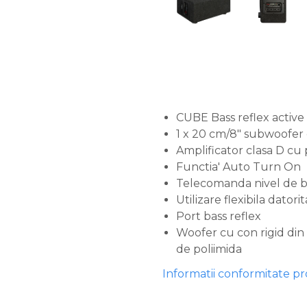
CUBE Bass reflex activ
1 x 20 cm/8" subwoofer c
Amplificator clasa D cu
Functia' Auto Turn On
Telecomanda nivel de b
Utilizare flexibila dato
Port bass reflex
Woofer cu con rigid din 
de poliimida
Informatii conformitate p