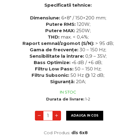
Specificatii tehnice:
Dimensiune:
6×8" / 150×200 mm;
Putere RMS:
120W;
Putere MAX:
250W;
THD:
max. < 0,4%;
Raport semnal/zgomot (S/N):
> 95 dB;
Gama de frecvențe:
30 – 150 Hz;
Sensibilitate la intrare:
0,9 – 35V;
Bass Optimize: -
6 dB / +6 dB;
Filtru Low Pass:
50 – 150 Hz;
Filtru Subsonic:
50 Hz @ 12 dB;
Siguranță:
20A;
IN STOC
Durata de livrare:
1-2
ADAUGA IN COS
Cod Produs:
dls 6x8