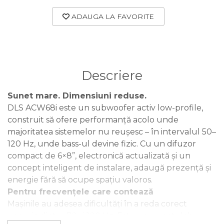
ADAUGA LA FAVORITE
Descriere
Sunet mare. Dimensiuni reduse.
DLS ACW68i este un subwoofer activ low-profile,
construit să ofere performanță acolo unde
majoritatea sistemelor nu reușesc – în intervalul 50–
120 Hz, unde bass-ul devine fizic. Cu un difuzor
compact de 6×8”, electronică actualizată și un
concept inteligent de instalare, adaugă prezență și
energie fără să ocupe spațiu valoros.
Pentru frecvențele care contează
Mașinile au adesea dificultăți în a reda corect
energia dintre 70 și 100 Hz. Este un punct slab