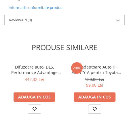
Informatii conformitate produs
Review-uri
(0)
PRODUSE SIMILARE
Difuzoare auto, DLS,
Inele adaptoare AutoHiFi
-18%
Performance Advantage
SR65TY-A pentru Toyota
PA6.20, 165mm, 60W RMS,
165mm
442,32 Lei
120,00 Lei
3Ohm
99,00 Lei
ADAUGA IN COS
ADAUGA IN COS