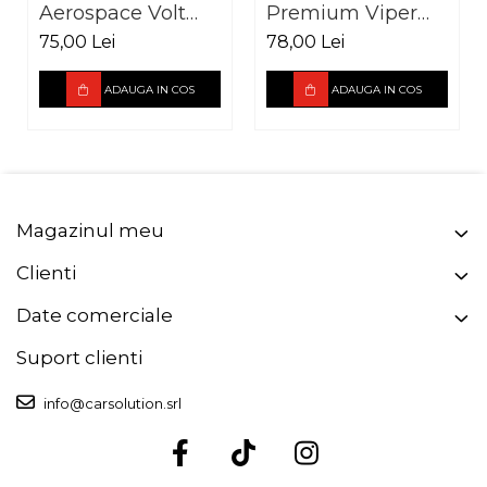
Aerospace Volt
Premium Viper
vibro absorbant
vibro absorbant 3
75,00 Lei
78,00 Lei
2.5 mm
mm foaie 700 x
500 mm
ADAUGA IN COS
ADAUGA IN COS
Magazinul meu
Clienti
Date comerciale
Suport clienti
info@carsolution.srl