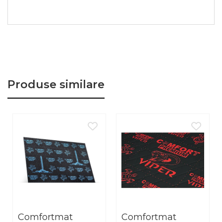
Galaxy atinge un factor de pierdere acustica (MLF)
de 0,56 si ofera, in acelasi timp, o imbunatatire
considerabila a izolarii fonice. Prin designul sau,
reduce simultan rezonantele si contribuie la
cresterea rigiditatii suprafetelor mari ale caroseriei.
Acest lucru face ca Galaxy sa fie ideal pentru
aplicatii pe podea si pe pasajele rotilor spate. De
Produse similare
asemenea, este potrivit pentru usi, acolo unde se
doreste o imbunatatire semnificativa a confortului
acustic intr-un singur strat.
Cu o aderenta de aproximativ 13 N/cm, materialul
ramane fix chiar si in conditii solicitante. Greutatea
specifica de 6,90 kg/m² reprezinta o economie de
30–40% fata de aplicatiile traditionale in doua
straturi, aspect esential mai ales in antifonarea
masinilor electrice si sportive.
Comfortmat
Comfortmat