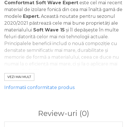
Comfortmat Soft Wave Expert
este cel mai recent
material de izolare fonică din cea mai înaltă gamă de
modele
Expert.
Această noutate pentru sezonul
2020/2021 păstrează cele mai bune proprietăți ale
materialului
Soft Wave 15
și îl depășește în multe
feluri datorită celor mai noi tehnologii actuale.
Principalele beneficii includ o nouă compoziție cu
densitate semnificativ mai mare, durabilitate și
memorie de formă a materialului, ceea ce duce nu
numai la o eficiență mai mare, ci și la o aplicare mai
ușoară.
Soft Wave Expert
este un material realizat
pe bază de spumă poliuretanică microporoasă cu
VEZI MAI MULT
celule deschise foarte densă. În combinație cu o
Informatii conformitate produs
suprafață ondulată și o flexibilitate ridicată, este
ideal pentru izolarea fonică chiar și a suprafețelor
foarte reliefate, cum ar fi panourile ușilor din plastic
și alte materiale plastice interioare. Materialul este,
Review-uri
(0)
de asemenea, potrivit pentru izolarea fonică a
tavanului, a arcurilor roților, a spațiului sub