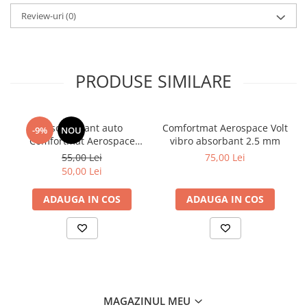
Review-uri
(0)
PRODUSE SIMILARE
Insonorizant auto
Comfortmat Aerospace Volt
-9%
NOU
Comfortmat Aerospace
vibro absorbant 2.5 mm
Pulsar vibro absorbant 5
55,00 Lei
75,00 Lei
mm
50,00 Lei
ADAUGA IN COS
ADAUGA IN COS
MAGAZINUL MEU