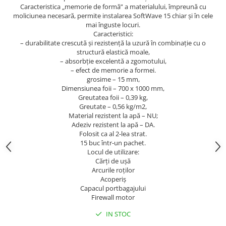
Caracteristica „memorie de formă” a materialului, împreună cu
moliciunea necesară, permite instalarea SoftWave 15 chiar și în cele
mai înguste locuri.
Caracteristici:
– durabilitate crescută și rezistență la uzură în combinație cu o
structură elastică moale,
– absorbție excelentă a zgomotului,
– efect de memorie a formei.
grosime – 15 mm,
Dimensiunea foii – 700 x 1000 mm,
Greutatea foii – 0,39 kg,
Greutate – 0,56 kg/m2,
Material rezistent la apă – NU;
Adeziv rezistent la apă – DA.
Folosit ca al 2-lea strat.
15 buc într-un pachet.
Locul de utilizare:
Cărți de ușă
Arcurile roților
Acoperiş
Capacul portbagajului
Firewall motor
IN STOC