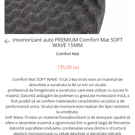
Insonorizant auto PREMIUM Comfort Mat SOFT
WAVE 15MM
Comfort Mat
135,00 Lei
Comfort Mat SOFT WAVE 15 (al 2-lea strat) este un material de
absorbție a sunetului la fel ca intr-un studio
.profesional de înregistrare a sunetului, care este utilizat cu succes în
mașină. Datorită adăugării de polimeri cu greutate moleculară mică, a
fost posibil să se confere materialului caracteristici acustice și de
performanță unice. Stratul de montare este realizat din lipici rezistent
la umiditate.
Soft Wave 15 este un material fonoabsorbant și de etanșare capabil să
ofere o absorbție maximă a zgomotului într-o gamă largă de frecvențe
datorită suprafeței ondulate, combinației unice dintre o structură
elastică microporoasă cu celule deschise și densitate ridicată.